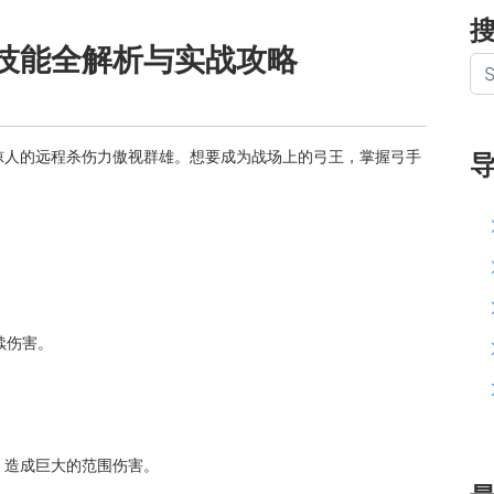
技能全解析与实战攻略
惊人的远程杀伤力傲视群雄。想要成为战场上的弓王，掌握弓手
。
续伤害。
。
，造成巨大的范围伤害。