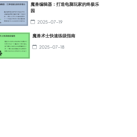
魔兽编辑器：打造电脑玩家的终极乐
园
2025-07-19
魔兽术士快速练级指南
2025-07-18