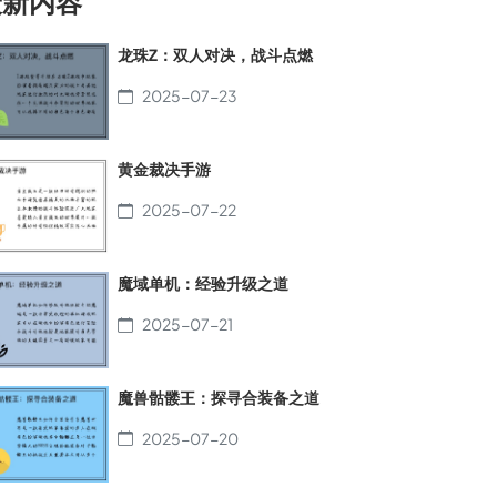
最新内容
龙珠Z：双人对决，战斗点燃
2025-07-23
黄金裁决手游
2025-07-22
魔域单机：经验升级之道
2025-07-21
魔兽骷髅王：探寻合装备之道
2025-07-20