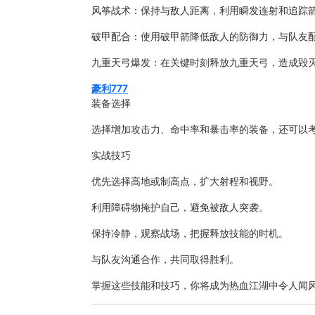
风筝战术：保持与敌人距离，利用瞬发连射和追踪
破甲配合：使用破甲箭降低敌人的防御力，与队友
九重天弓爆发：在关键时刻释放九重天弓，造成毁
豪利777
装备选择
选择增加攻击力、命中率和暴击率的装备，还可以
实战技巧
优先选择高地或制高点，扩大射程和视野。
利用障碍物掩护自己，避免被敌人突袭。
保持冷静，观察战场，把握释放技能的时机。
与队友沟通合作，共同取得胜利。
掌握这些技能和技巧，你将成为热血江湖中令人闻