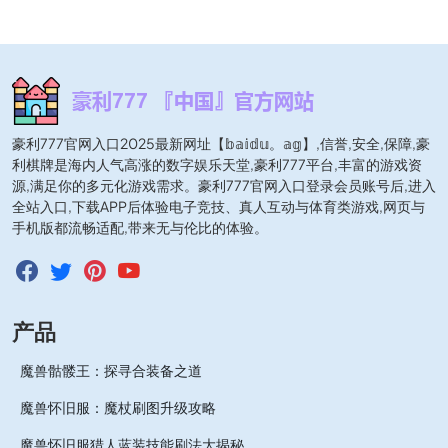
豪利777官网入口2025最新网址【𝕓𝕒𝕚𝕕𝕦。𝕒𝕘】,信誉,安全,保障,豪
利棋牌是海内人气高涨的数字娱乐天堂,豪利777平台,丰富的游戏资
源,满足你的多元化游戏需求。豪利777官网入口登录会员账号后,进入
全站入口,下载APP后体验电子竞技、真人互动与体育类游戏,网页与
手机版都流畅适配,带来无与伦比的体验。
产品
魔兽骷髅王：探寻合装备之道
魔兽怀旧服：魔杖刷图升级攻略
魔兽怀旧服猎人蓝装技能刷法大揭秘