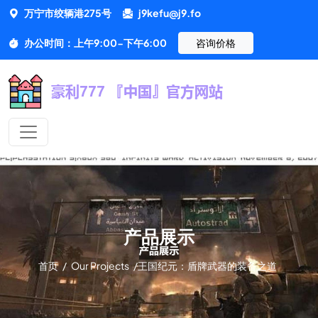
万宁市绞辆港275号
j9kefu@j9.fo
办公时间：上午9:00-下午6:00
咨询价格
产品展示
首页
/
Our Projects
/
王国纪元：盾牌武器的装备之道