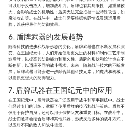
可以用于反击敌人，增加战斗力。盾牌也有其局限性，如重量较
大，会影响战士的机动性；盾牌无法完全抵挡一些特殊攻击，如
魔法攻击等。在战斗中，战士们需要根据实际情况灵活运用盾
牌，以获得最佳的防御效果。
6. 盾牌武器的发展趋势
随着科技的进步和战争形态的变化，盾牌武器也在不断发展和演
变。在王国纪元中，人们开始使用更先进的材料和制作工艺来制
造盾牌，以提高其防御能力和耐久性。盾牌的形状和设计也在不
断创新，以适应不同的战斗需求。未来，随着战斗技术的不断发
展，盾牌武器可能会进一步融合其他科技元素，如魔法和机械，
以提供更强大的防御能力。
7. 盾牌武器在王国纪元中的应用
在王国纪元中，盾牌武器被广泛应用于战斗和军事训练中。战士
们经过专门的训练，掌握了使用盾牌的技巧和战斗策略。盾牌不
仅用于保护自身，还可以用于保护队友和重要目标。在战斗中，
战士们通常会结合盾牌和其他武器，形成灵活多样的战斗方式，
以应对不同的敌人和战斗场景。