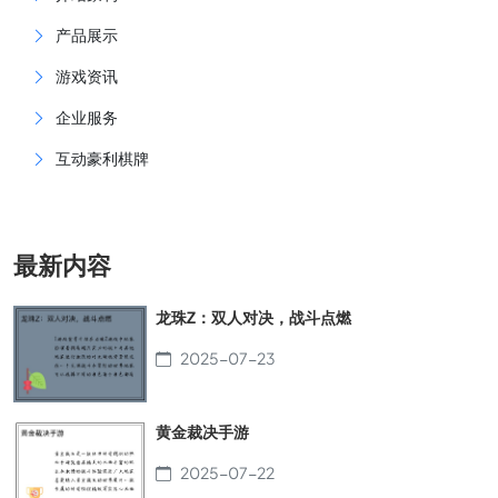
产品展示
游戏资讯
企业服务
互动豪利棋牌
最新内容
龙珠Z：双人对决，战斗点燃
2025-07-23
黄金裁决手游
2025-07-22