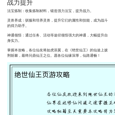
战力提升
法宝炼制：收集炼制材料，锻造强力法宝，提升战力。
灵兽养成：驯服和培养灵兽，提升它们的属性和技能，成为战斗
的得力助手。
神通领悟：通过任务、活动等途径领悟强大的神通，大幅提升自
身实力。
掌握本攻略，各位仙友将如虎添翼，在《绝世仙王》的仙途上披
荆斩棘，最终问鼎仙王之位。愿各位仙缘深厚，仙路通畅！