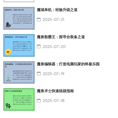
魔域单机：经验升级之道
2025-07-21
魔兽骷髅王：探寻合装备之道
2025-07-20
魔兽编辑器：打造电脑玩家的终极乐园
2025-07-19
魔兽术士快速练级指南
2025-07-18