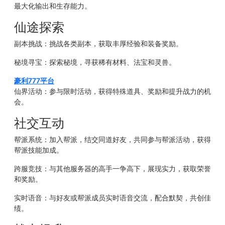
最大化输出和生存能力。
仙途探索
副本挑战：挑战各类副本，获取丰厚经验和装备奖励。
秘境寻宝：探索秘境，寻获稀有材料、法宝和灵兽。
豪利777平台
仙界活动：参与限时活动，获得特殊道具、奖励和提升战力的机
会。
社交互动
帮派系统：加入帮派，结交同道好友，共同参与帮派活动，获得
帮派技能加成。
跨服竞技：与其他服务器的高手一争高下，展现实力，获取荣誉
和奖励。
实时语音：与好友或帮派成员实时语音交流，配合默契，共创佳
绩。