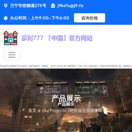
万宁市绞辆港275号
j9kefu@j9.fo
办公时间：上午9:00-下午6:00
咨询价格
产品展示
首页
/
Our Projects
/
绝世仙王页游攻略