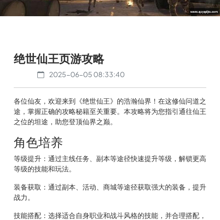
绝世仙王页游攻略
2025-06-05 08:33:40
各位仙友，欢迎来到《绝世仙王》的浩瀚仙界！在这修仙问道之
途，掌握正确的攻略秘籍至关重要。本攻略将为您指引通往仙王
之位的坦途，助您登顶仙界之巅。
角色培养
等级提升：通过主线任务、副本等途径快速提升等级，解锁更高
等级的技能和玩法。
装备获取：通过副本、活动、商城等途径获取强大的装备，提升
战力。
技能搭配：选择适合自身职业和战斗风格的技能，并合理搭配，