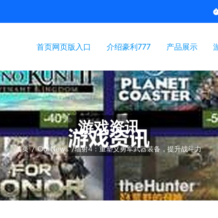
首页网页版入口
介绍豪利777
产品展示
游戏资讯
首页
/
Our News
/
辐射4：重塑义勇军武器装备，提升战斗力